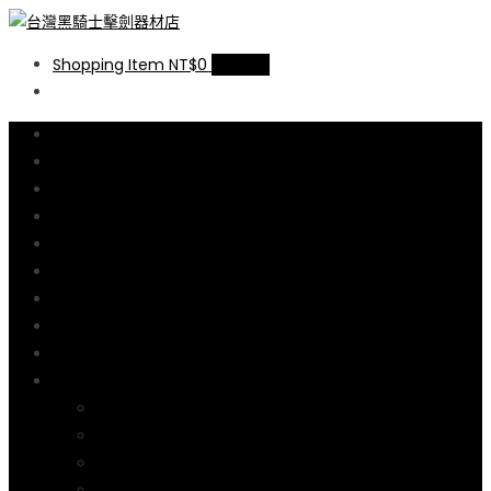
台灣黑騎士擊劍器材店
提供專業FENCING擊劍器材,擊劍器材報價,西洋劍設備,軍刀,鈍劍,銳劍,花
Shopping Item
NT$0
0 items
劍,佩劍,重劍,佩件,面罩,劍擊袋,劍擊車,周邊商品販售和售後服務.
線上商店
尺碼說明
購物流程說明
購物車
結帳
擊劍器材廠介紹
擊劍線上教學
何處學劍
聯絡我們
我的帳號
訂單
帳戶詳細資料
地址