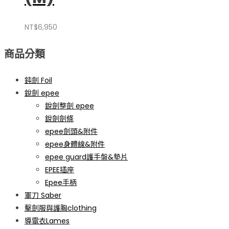
NT$
6,950
商品分類
鈍劍 Foil
銳劍 epee
銳劍整劍 epee
銳劍劍條
epee劍頭&附件
epee身體線&附件
epee guard護手盤&墊片
EPEE插座
Epee手柄
軍刀 Saber
擊劍服與護胸clothing
導電衣Lames