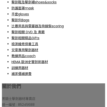
擊劍鞋及擊劍襪shoes&socks
防護面罩mask
手套gloves
擊劍包Bags
比賽用具與電審器及拖線盤scoring
擊劍相關 DVD 及 書籍
擊劍相關精品Gifts
檢測維修保養工具
兒童專用擊劍器材
教練用品coach
HEMA 歐洲史實劍術器材
訓練用器材
補差價補運費
關於我們
黑騎士擊劍器材專賣店
統一編號 : 85245688