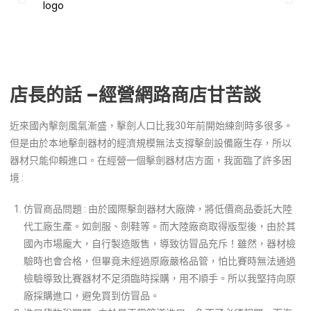
店長的話 –經營網路商店甘苦談
近來國內擊劍風氣漸盛，擊劍人口比我30年前開始練劍時多很多。
但是由於本地擊劍器材的經濟規模無法支撐擊劍設備廠生存，所以
器材只能仰賴進口。在經營一個擊劍器材店方面，我面臨了許多困
境 :
仿冒商品問題 : 由於國際擊劍器材大廠牌，將低價商品委託大陸
代工廠生產。如劍服、劍鞋等。而大陸廠商取得版型後，由於其
國內市場龐大，自行製造販售，導致彷冒品充斥！雖然，器材檢
驗時也會合格，但畢竟未經過原廠嚴格品管，怕比賽時無法通過
檢驗導致比賽器材不足須臨時採購，用不順手。所以我堅持向原
廠採購進口，避免買到仿冒品。