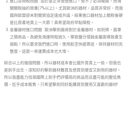
進口貨物稅問題 : 由於是正常管道進口，免不了必須報關，而海
關關稅抽的很重(7%以上)。尤其歐洲的器材，品質非常好，而我
國與歐盟卻未對關貿協定達成共識，結果進口器材加上關稅後硬
是比原產地貴上一大節！真希望政府早點降稅。
金屬器材進口問題 : 歐洲擊劍廠商對於金屬器材，如劍條，面罩
之類商品，為避免海運時程過久，導致鹽分侵蝕金屬面導致產生
弱點！所以要求我們進口時，使用航空快遞寄送，保持器材的完
整度。這麼一來運費成本也大增。
綜合以上的幾個問題，所以器材成本會比國外買貴上一些。但我也
是劍手出生，深知好的擊劍器材難買及想買到便宜又耐用的器材。
所以我盡能力找尋國際上劍手們評價高的商品而且盡可能的壓低售
價，近乎成本販售，只希望擊劍同好能購買到實用又喜歡的器材!