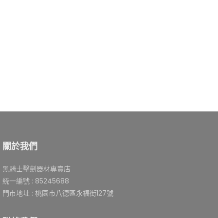
關於我們
黑騎士擊劍器材專賣店
統一編號 : 85245688
門市地址 : 桃園市八德區永福街127號