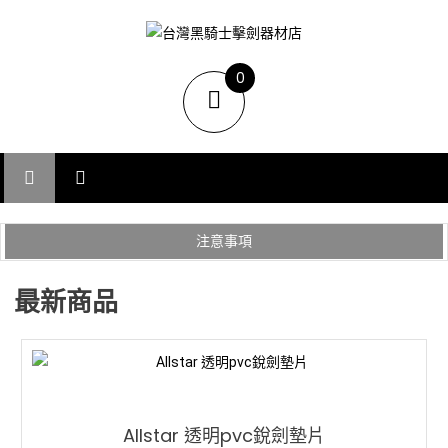
台灣黑騎士擊劍器材店
提供專業FENCING擊劍器材,擊劍器材報價,西洋劍設備,軍刀,鈍劍,銳劍,花
0
劍,佩劍,重劍,佩件,面罩,劍擊袋,劍擊車,周邊商品販售和售後服務.
items
注意事項
最新商品
Allstar 透明pvc銳劍墊片