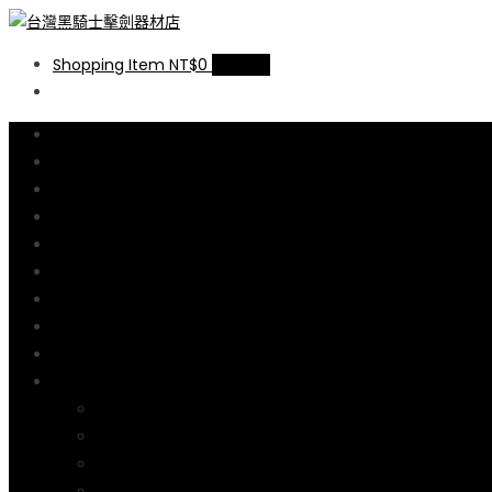
台灣黑騎士擊劍器材店
提供專業FENCING擊劍器材,擊劍器材報價,西洋劍設備,軍刀,鈍劍,銳劍,
Shopping Item
NT$0
0 items
線上商店
尺碼說明
購物流程說明
購物車
結帳
擊劍器材廠介紹
擊劍線上教學
何處學劍
聯絡我們
我的帳號
訂單
帳戶詳細資料
地址