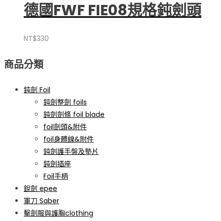
德國FWF FIE08規格鈍劍頭
NT$
330
商品分類
鈍劍 Foil
鈍劍整劍 foils
鈍劍劍條 foil blade
foil劍頭&附件
foil身體線&附件
鈍劍護手盤及墊片
鈍劍插座
Foil手柄
銳劍 epee
軍刀 Saber
擊劍服與護胸clothing