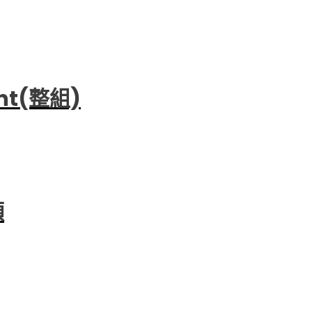
nt(整組)
顆