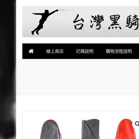
台灣黑騎士擊劍器材店
提供專業FENCING擊劍器材,擊劍器材報價,西洋劍設備,軍刀,鈍
線上商店
尺碼說明
購物流程說明