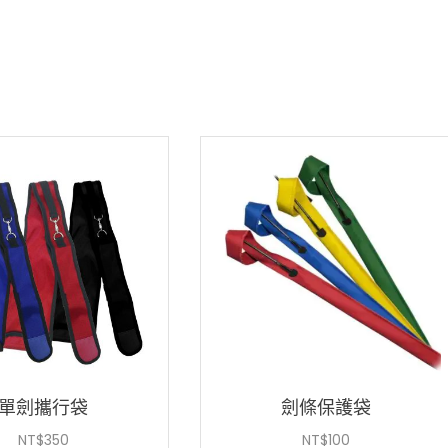
單劍攜行袋
劍條保護袋
NT$
350
NT$
100