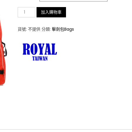
雙
加入購物車
層
A
貨號:
不提供
分類:
擊劍包Bags
型
擊
劍
裝
備
袋
數
量