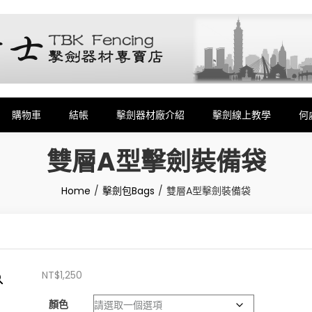
劍,銳劍,花劍,佩劍,重劍,佩件,面罩,劍擊袋,劍擊車,周邊商品販售和售後服務
購物車
結帳
擊劍器材廠介紹
擊劍線上教學
何
雙層A型擊劍裝備袋
Home
擊劍包Bags
雙層A型擊劍裝備袋
NT$
1,250
顏色