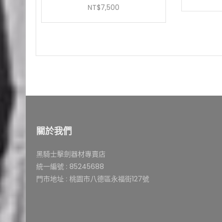
NT$
7,500
關於我們
黑騎士擊劍器材專賣店
統一編號 : 85245688
門市地址 : 桃園市八德區永福街127號