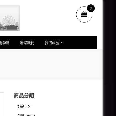
0
items
.
處學劍
聯絡我們
我的帳號
商品分類
鈍劍 Foil
銳劍 epee