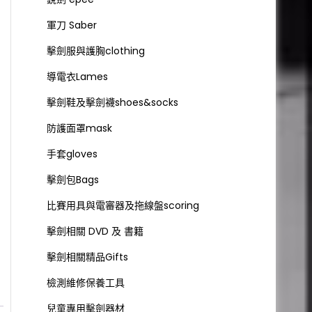
軍刀 Saber
擊劍服與護胸clothing
導電衣Lames
擊劍鞋及擊劍襪shoes&socks
防護面罩mask
手套gloves
擊劍包Bags
比賽用具與電審器及拖線盤scoring
擊劍相關 DVD 及 書籍
擊劍相關精品Gifts
檢測維修保養工具
兒童專用擊劍器材