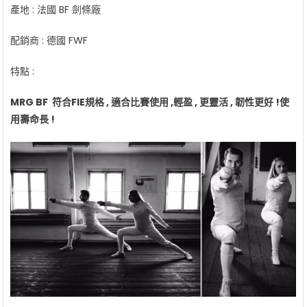
產地 : 法國 BF 劍條廠
配銷商 : 德國 FWF
特點 :
MRG BF 符合FIE規格 , 適合比賽使用 ,
輕盈
,
更靈活
,
韌性更好
!
使
用壽命長
!