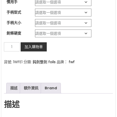
慣用手
範
圍：
手柄型式
NT$6,200
手柄大小
到
NT$6,300
劍條硬度
德
加入購物車
國
FWF
貨號:
1WFE1
分類:
鈍劍整劍 foils
品牌：
fwf
BF
FIE
電
鈍
描述
額外資訊
Brand
劍
數
描述
量