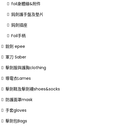
foil身體線&附件
鈍劍護手盤及墊片
鈍劍插座
Foil手柄
銳劍 epee
軍刀 Saber
擊劍服與護胸clothing
導電衣Lames
擊劍鞋及擊劍襪shoes&socks
防護面罩mask
手套gloves
擊劍包Bags