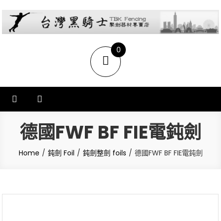
台灣黑騎士擊劍器材店
提供專業FENCING擊劍器材,擊劍器材報價,西洋劍設備,軍刀,鈍劍,銳劍,花
0
劍,佩劍,重劍,佩件,面罩,劍擊袋,劍擊車,周邊商品販售和售後服務.
items
德國FWF BF FIE電鈍劍
Home
鈍劍 Foil
鈍劍整劍 foils
德國FWF BF FIE電鈍劍