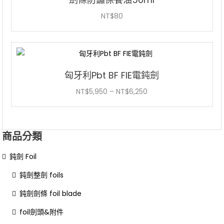
NT$
80
匈牙利Pbt BF FIE電鈍劍
價
NT$
5,950
–
NT$
6,250
格
範
圍：
商品分類
NT$5,950
到
鈍劍 Foil
NT$6,250
鈍劍整劍 foils
鈍劍劍條 foil blade
foil劍頭&附件