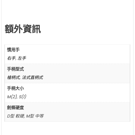
額外資訊
慣用手
右手
,
左手
手柄型式
槍柄式
,
法式直柄式
手柄大小
M(2), S(1)
劍條硬度
D型 較硬, M型 中等