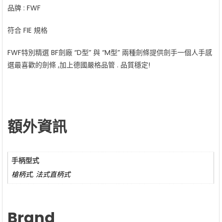
品牌 : FWF
符合 FIE 規格
FWF特別精選 BF劍廠 “D型” 與 “M型” 兩種劍條提供劍手一個人手感
選最喜歡的劍條 ,加上德國嚴格品管 . 品質穩定!
額外資訊
手柄型式
槍柄式
,
法式直柄式
Brand