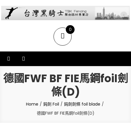
台灣黑騎士擊劍器材店
提供專業FENCING擊劍器材,擊劍器材報價,西洋劍設備,軍刀,鈍劍,銳劍,花
0
劍,佩劍,重劍,佩件,面罩,劍擊袋,劍擊車,周邊商品販售和售後服務.
items
德國FWF BF FIE馬鋼foil劍
條(D)
Home
鈍劍 Foil
鈍劍劍條 foil blade
德國FWF BF FIE馬鋼foil劍條(D)