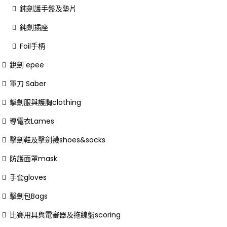
鈍劍護手盤及墊片
鈍劍插座
Foil手柄
銳劍 epee
軍刀 Saber
擊劍服與護胸clothing
導電衣Lames
擊劍鞋及擊劍襪shoes&socks
防護面罩mask
手套gloves
擊劍包Bags
比賽用具與電審器及拖線盤scoring