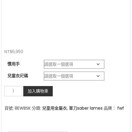
NT$
6,950
慣用手
兒童衣尺碼
德
加入購物車
國
FWF
貨號:
8EWBSK
分類:
兒童用金屬衣
,
軍刀saber lames
品牌：
fwf
兒
童
用