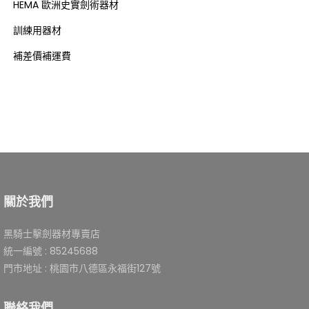
HEMA 歐洲史實劍術器材
訓練用器材
補差價補運費
關於我們
黑騎士擊劍器材專賣店
統一編號 : 85245688
門市地址 : 桃園市八德區永福街127號
聯絡我們