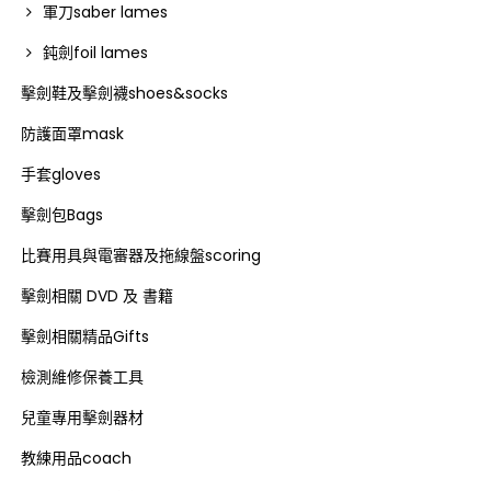
軍刀saber lames
鈍劍foil lames
擊劍鞋及擊劍襪shoes&socks
防護面罩mask
手套gloves
擊劍包Bags
比賽用具與電審器及拖線盤scoring
擊劍相關 DVD 及 書籍
擊劍相關精品Gifts
檢測維修保養工具
兒童專用擊劍器材
教練用品coach