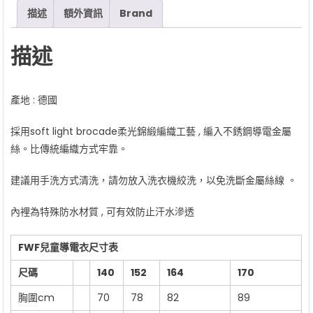
可
描述
額外資訊
Brand
水
洗
描述
軍
刀
saber
產地 : 德國
電
衣
採用soft light brocade柔光錦緞編織工藝 , 編入不銹鋼導電金屬
數
絲。比傳統編織方式牢靠。
量
建議用手洗方式清洗，請勿放入洗衣機絞洗，以免洗斷金屬絲線 。
內裡為特殊防水材質 , 可有效防止汗水滲透
FWF
兒童導電衣尺寸表
尺碼
140
152
164
170
胸圍cm
70
78
82
89