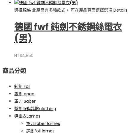
選擇規格
此產品有多種款式。 可在產品頁面選擇選項
Details
德國 fwf 鈍劍不銹鋼絲電衣
(男)
NT$
4,850
商品分類
鈍劍 Foil
銳劍 epee
軍刀 Saber
擊劍服與護胸clothing
導電衣Lames
軍刀saber lames
鈍劍foil lames