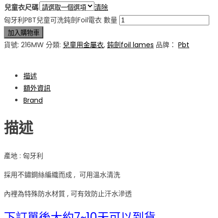
兒童衣尺碼
清除
匈牙利PBT兒童可洗鈍劍Foil電衣 數量
加入購物車
貨號:
216MW
分類:
兒童用金屬衣
,
鈍劍foil lames
品牌：
Pbt
描述
額外資訊
Brand
描述
產地 : 匈牙利
採用不鏽鋼絲編織而成 , 可用溫水清洗
內裡為特殊防水材質 , 可有效防止汗水滲透
下訂單後大約7~10天可以到貨