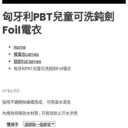
忘記密碼
匈牙利PBT兒童可洗鈍劍
Foil電衣
Home
導電衣Lames
鈍劍foil lames
匈牙利PBT兒童可洗鈍劍Foil電衣
NT$
4,150
採用不鏽鋼絲編織而成 , 可用溫水清洗
內裡為特殊防水材質 , 可有效防止汗水滲透
慣用手