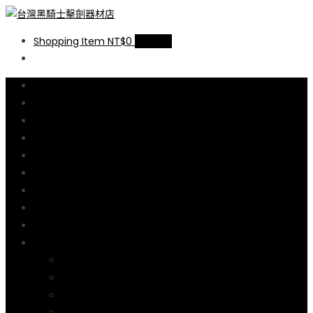
台灣黑騎士擊劍器材店
提供專業FENCING擊劍器材,擊劍器材報價,西洋劍設備,軍刀,鈍劍,銳劍,花
Shopping Item
NT$0
0 items
劍,佩劍,重劍,佩件,面罩,劍擊袋,劍擊車,周邊商品販售和售後服務.
線上商店
尺碼說明
購物流程說明
購物車
結帳
擊劍器材廠介紹
擊劍線上教學
何處學劍
聯絡我們
我的帳號
訂單
帳戶詳細資料
地址