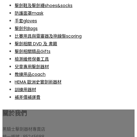
擊劍鞋及擊劍襪shoes&socks
防護面罩mask
手套gloves
擊劍包Bags
比賽用具與電審器及拖線盤scoring
擊劍相關 DVD 及 書籍
擊劍相關精品Gifts
檢測維修保養工具
兒童專用擊劍器材
教練用品coach
HEMA 歐洲史實劍術器材
訓練用器材
補差價補運費
關於我們
黑騎士擊劍器材專賣店
統一編號 : 85245688