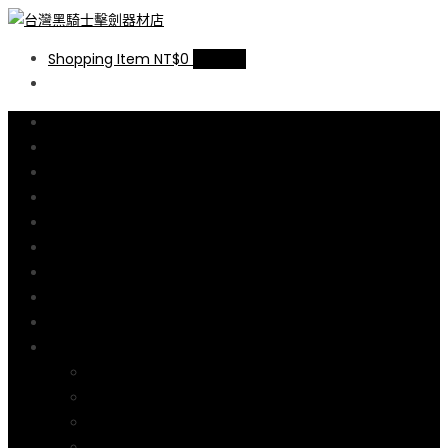
台灣黑騎士擊劍器材店
提供專業FENCING擊劍器材,擊劍器材報價,西洋劍設備,軍刀,鈍劍,銳劍,花
Shopping Item
NT$0
0 items
劍,佩劍,重劍,佩件,面罩,劍擊袋,劍擊車,周邊商品販售和售後服務.
線上商店
尺碼說明
購物流程說明
購物車
結帳
擊劍器材廠介紹
擊劍線上教學
何處學劍
聯絡我們
我的帳號
訂單
帳戶詳細資料
地址