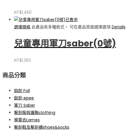
NT$
1,450
已售完
選擇規格
此產品有多種款式。 可在產品頁面選擇選項
Details
兒童專用軍刀saber(0號)
NT$
1,250
商品分類
鈍劍 Foil
銳劍 epee
軍刀 Saber
擊劍服與護胸clothing
導電衣Lames
擊劍鞋及擊劍襪shoes&socks