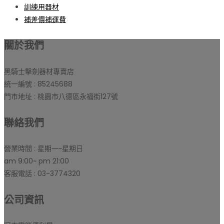
訓練用器材
補差價補運費
關於我們
黑騎士擊劍器材專賣店
統一編號 : 85245688
門市地址 : 桃園市八德區永福街127號
聯絡我們
營業時間 : 星期一~星期日
am 9:00~ pm 21:00
客服電話 : 03-3774320
公司資訊