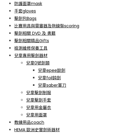
防護面罩mask
手套gloves
擊劍包Bags
比賽用具與電審器及拖線盤scoring
擊劍相關 DVD 及 書籍
擊劍相關精品Gifts
檢測維修保養工具
兒童專用擊劍器材
兒童0號劍類
兒童epee銳劍
兒童foil鈍劍
兒童saber軍刀
兒童擊劍制服
兒童擊劍手套
兒童用金屬衣
兒童用面罩
教練用品coach
HEMA 歐洲史實劍術器材