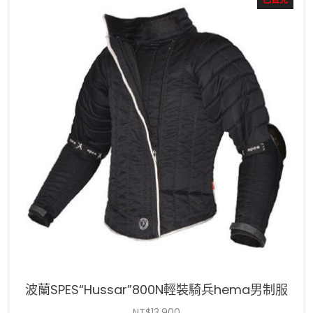
排
序：
高
至
低
波蘭SPES“Hussar”800N輕裝騎兵hema男制服
NT$
13,900