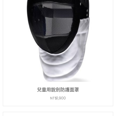
兒童用銳劍防護面罩
NT$
1,900