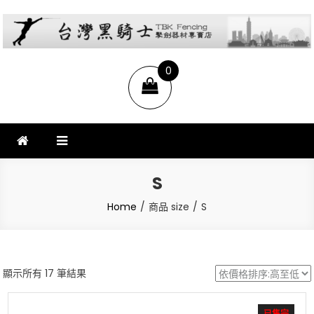
台灣黑騎士擊劍器材店
提供專業FENCING擊劍器材,擊劍器材報價,西洋劍設備,軍刀,鈍劍,銳劍,花
0
劍,佩劍,重劍,佩件,面罩,劍擊袋,劍擊車,周邊商品販售和售後服務.
items
S
Home
商品 size
S
依
顯示所有 17 筆結果
價
格
已售完