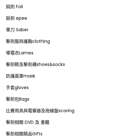
鈍劍 Foil
銳劍 epee
軍刀 Saber
擊劍服與護胸clothing
導電衣Lames
擊劍鞋及擊劍襪shoes&socks
防護面罩mask
手套gloves
擊劍包Bags
比賽用具與電審器及拖線盤scoring
擊劍相關 DVD 及 書籍
擊劍相關精品Gifts