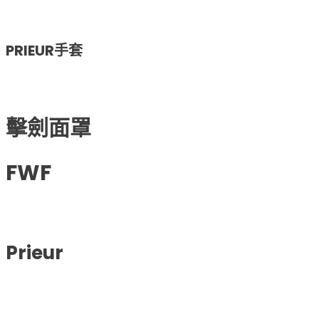
PRIEUR手套
擊劍面罩
FWF
Prieur