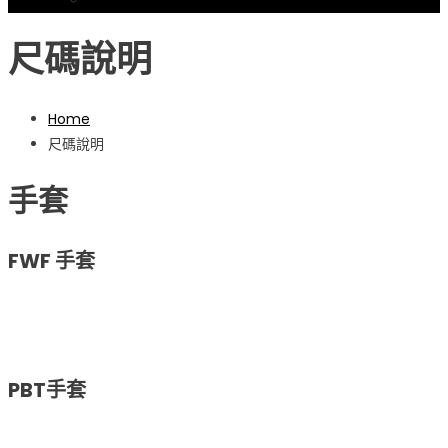
忘記密碼
尺碼說明
Home
尺碼說明
手套
FWF 手套
PBT手套