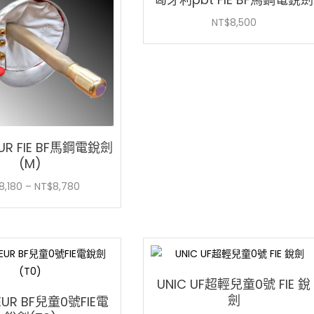
NT$
8,500
UR FIE BF馬鋼電銳劍
(M)
價
8,180
–
NT$
8,780
格
範
圍：
NT$8,180
到
UNIC UF超輕兒童0號 FIE 銳
NT$8,780
劍
EUR BF兒童0號FIE電