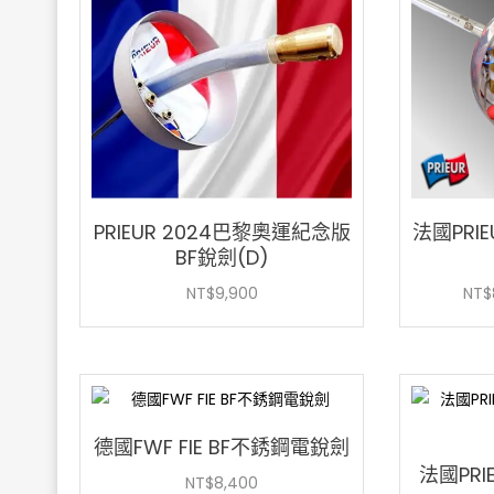
序：
高
至
低
PRIEUR 2024巴黎奧運紀念版
法國PRIE
BF銳劍(D)
NT$
9,900
NT$
德國FWF FIE BF不銹鋼電銳劍
法國PRI
NT$
8,400