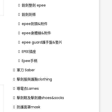
銳劍整劍 epee
銳劍劍條
epee劍頭&附件
epee身體線&附件
epee guard護手盤&墊片
EPEE插座
Epee手柄
軍刀 Saber
擊劍服與護胸clothing
導電衣Lames
擊劍鞋及擊劍襪shoes&socks
防護面罩mask