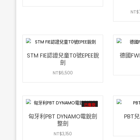
NT$
STM FIE認證兒童T0號EPEE銳
德國F
劍
NT$
6,500
已售完
匈牙利PBT DYNAMO電銳劍
PBT
整劍
NT$
3,150