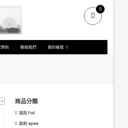
0
items
.
處學劍
聯絡我們
我的帳號
商品分類
鈍劍 Foil
銳劍 epee