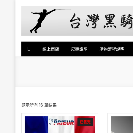
台灣黑騎士擊劍器材店
提供專業FENCING擊劍器材,擊劍器材報價,西洋劍設備,軍刀,鈍
線上商店
尺碼說明
購物流程說明
依
顯示所有 16 筆結果
價
格
已售完
排