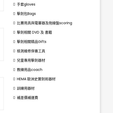
手套gloves
擊劍包Bags
比賽用具與電審器及拖線盤scoring
擊劍相關 DVD 及 書籍
擊劍相關精品Gifts
檢測維修保養工具
兒童專用擊劍器材
教練用品coach
HEMA 歐洲史實劍術器材
訓練用器材
補差價補運費