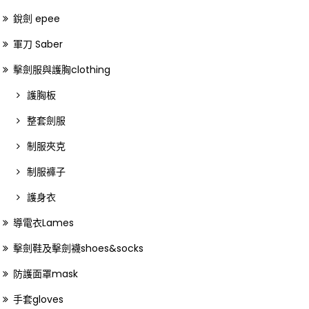
銳劍 epee
軍刀 Saber
擊劍服與護胸clothing
護胸板
整套劍服
制服夾克
制服褲子
護身衣
導電衣Lames
擊劍鞋及擊劍襪shoes&socks
防護面罩mask
手套gloves