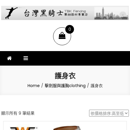
台灣黑騎士擊劍器材店
提供專業FENCING擊劍器材,擊劍器材報價,西洋劍設備,軍刀,鈍劍,銳劍,花
0
劍,佩劍,重劍,佩件,面罩,劍擊袋,劍擊車,周邊商品販售和售後服務.
items
護身衣
Home
擊劍服與護胸clothing
護身衣
依
顯示所有 9 筆結果
價
格