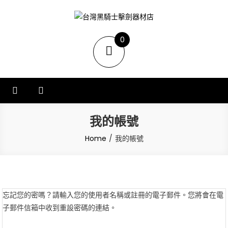
台灣黑騎士擊劍器材店
提供專業FENCING擊劍器材,擊劍器材報價,西洋劍設備,軍刀,鈍劍,銳劍,花
0
劍,佩劍,重劍,佩件,面罩,劍擊袋,劍擊車,周邊商品販售和售後服務.
items
我的帳號
Home
我的帳號
忘記您的密嗎？請輸入您的使用者名稱或註冊的電子郵件。您將會在電
子郵件信箱中收到重設密碼的連結。