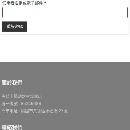
必
使用者名稱或電子郵件
*
填
重設密碼
關於我們
黑騎士擊劍器材專賣店
統一編號 : 85245688
門市地址 : 桃園市八德區永福街127號
聯絡我們