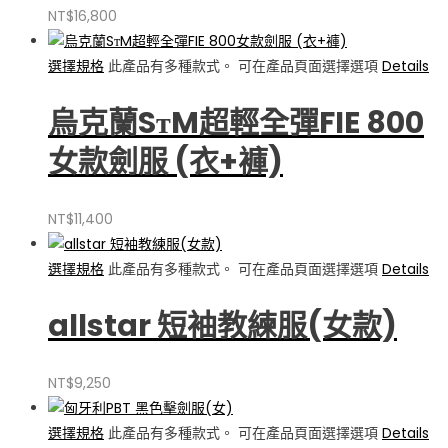
NT$
16,800
選擇規格
此產品有多種款式。 可在產品頁面選擇選項
Details
烏克蘭SтM超輕全彈FIE 800
女款劍服 (衣+褲)
NT$
11,400
選擇規格
此產品有多種款式。 可在產品頁面選擇選項
Details
allstar 短袖教練服(女款)
NT$
9,250
選擇規格
此產品有多種款式。 可在產品頁面選擇選項
Details