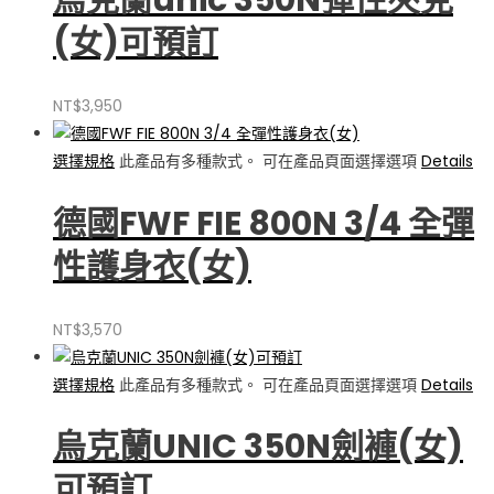
(女)可預訂
NT$
3,950
選擇規格
此產品有多種款式。 可在產品頁面選擇選項
Details
德國FWF FIE 800N 3/4 全彈
性護身衣(女)
NT$
3,570
選擇規格
此產品有多種款式。 可在產品頁面選擇選項
Details
烏克蘭UNIC 350N劍褲(女)
可預訂