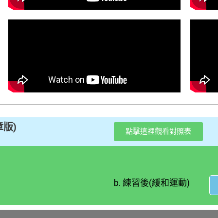
章版)
點擊這裡觀看對照表
b. 練習後(緩和運動)