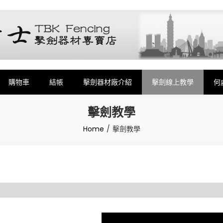
劍,銳劍,花劍,佩劍,重劍,佩件,面罩,劍擊袋,劍擊車,周邊商品販售和售後服務
購物車
結帳
擊劍器材廠介紹
擊劍線上教學
何
擊劍教學
Home
擊劍教學