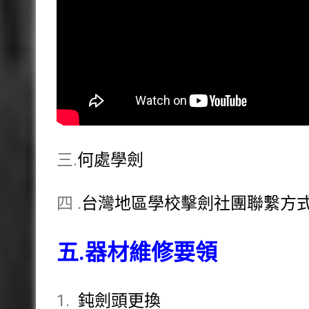
三.
何處學劍
四 .
台灣地區學校擊劍社團聯繫方
五.器材維修要領
1.
鈍劍頭更換