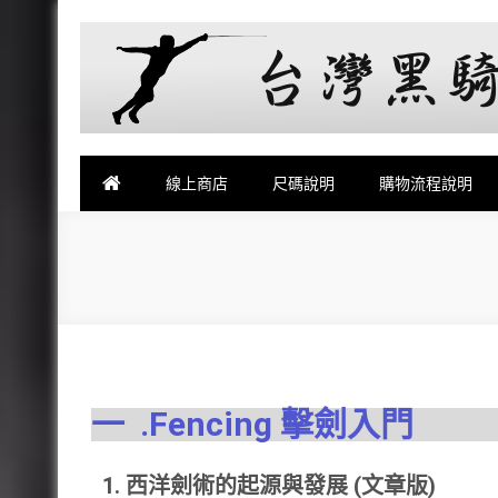
台灣黑騎士擊劍器材店
提供專業FENCING擊劍器材,擊劍器材報價,西洋劍設備,軍刀,鈍
線上商店
尺碼說明
購物流程說明
一 .Fencing 擊劍入門
1. 西洋劍術的起源與發展 (文章版)